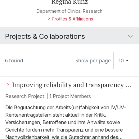
Regina Kunz
Department of Clinical Research
Profiles & Affiliations
Projects & Collaborations
6 found
Show per page
10
Improving reliability and transparency of
Independent Medical Expertises (IMEs)
Research Project
|
1 Project Members
and their usefulness to social judges,
Die Begutachtung der Arbeits(un)fähigkeit von IV/UV-
Rentenantragstellern steht aktuell in der Kritik.
claimants and social insurance
Versicherungen, Betroffene und ihre Anwälte sowie
organisations "
Gerichte fordern mehr Transparenz und eine bessere
Nachvollziehbarkeit, wie die Gutachter anhand des