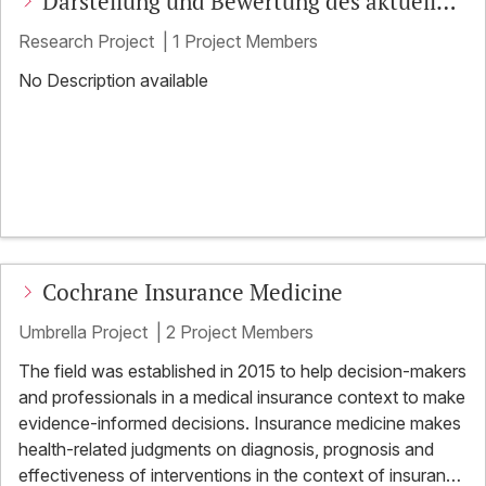
Darstellung und Bewertung des aktuellen
Wissenstandes zur Positronen-Emissions-
Research Project
|
1 Project Members
Tomographie (PET) und PET/CT bei Kopf-
No Description available
und Halskarzinomen
Cochrane Insurance Medicine
Umbrella Project
|
2 Project Members
The field was established in 2015 to help decision-makers
and professionals in a medical insurance context to make
evidence-informed decisions. Insurance medicine makes
health-related judgments on diagnosis, prognosis and
effectiveness of interventions in the context of insurance