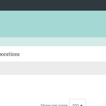
borations
Show per page
100