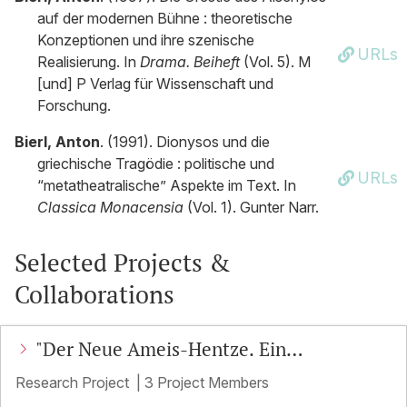
auf der modernen Bühne : theoretische
Konzeptionen und ihre szenische
URLs
Realisierung. In
Drama. Beiheft
(Vol. 5). M
[und] P Verlag für Wissenschaft und
Forschung.
Bierl, Anton
. (1991). Dionysos und die
griechische Tragödie : politische und
URLs
“metatheatralische” Aspekte im Text. In
Classica Monacensia
(Vol. 1). Gunter Narr.
Selected Projects &
Collaborations
"Der Neue Ameis-Hentze. Ein
Gesamtkommentar zu Homers Ilias"
Research Project
|
3 Project Members