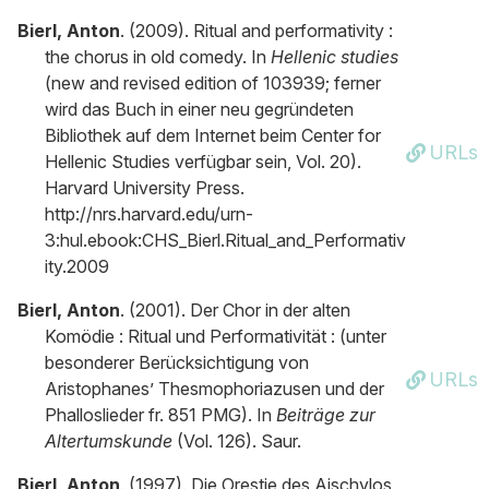
Bierl, Anton
. (2009). Ritual and performativity :
the chorus in old comedy. In
Hellenic studies
(new and revised edition of 103939; ferner
wird das Buch in einer neu gegründeten
Bibliothek auf dem Internet beim Center for
URLs
Hellenic Studies verfügbar sein, Vol. 20).
Harvard University Press.
http://nrs.harvard.edu/urn-
3:hul.ebook:CHS_Bierl.Ritual_and_Performativ
ity.2009
Bierl, Anton
. (2001). Der Chor in der alten
Komödie : Ritual und Performativität : (unter
besonderer Berücksichtigung von
URLs
Aristophanes’ Thesmophoriazusen und der
Phalloslieder fr. 851 PMG). In
Beiträge zur
Altertumskunde
(Vol. 126). Saur.
Bierl, Anton
. (1997). Die Orestie des Aischylos