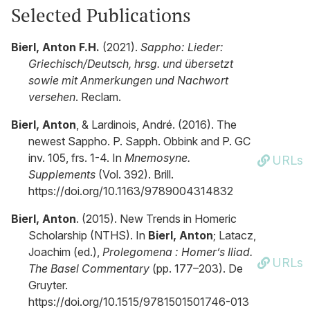
Selected Publications
Bierl, Anton F.H.
(2021).
Sappho: Lieder:
Griechisch/Deutsch, hrsg. und übersetzt
sowie mit Anmerkungen und Nachwort
versehen
. Reclam.
Bierl, Anton
, & Lardinois, André. (2016). The
newest Sappho. P. Sapph. Obbink and P. GC
inv. 105, frs. 1-4. In
Mnemosyne.
URLs
Supplements
(Vol. 392). Brill.
https://doi.org/10.1163/9789004314832
Bierl, Anton
. (2015). New Trends in Homeric
Scholarship (NTHS). In
Bierl, Anton
; Latacz,
Joachim (ed.),
Prolegomena : Homer’s Iliad.
URLs
The Basel Commentary
(pp. 177–203). De
Gruyter.
https://doi.org/10.1515/9781501501746-013