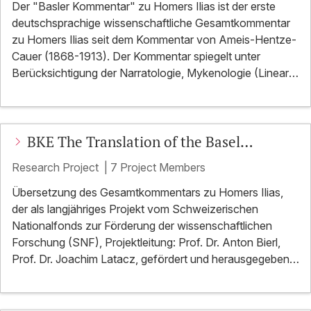
Der "Basler Kommentar" zu Homers Ilias ist der erste
deutschsprachige wissenschaftliche Gesamtkommentar
zu Homers Ilias seit dem Kommentar von Ameis-Hentze-
Cauer (1868-1913). Der Kommentar spiegelt unter
Berücksichtigung der Narratologie, Mykenologie (Linear
B) und Oral-poetry- sowie Troia-Forschung den
gegenwärtigen Kenntnisstand der Homerforschung in
umfassender Breite wider. Ausgehend von der Basis des
BKE The Translation of the Basel
alten Schulkommentars von Ameis-Hentze-Cauer (1868-
1913) spiegelt der "Basler Kommentar" zur Ilias den
Commentary on Homer's Iliad into
Research Project
|
7 Project Members
gegenwärtigen Kenntnisstand der Homerforschung
English
(Sprache, Realien, Struktur, Erzählforschung,
Übersetzung des Gesamtkommentars zu Homers Ilias,
Mykenologie-Linear B, Oral-poetry- sowie Troia-
der als langjähriges Projekt vom Schweizerischen
Forschung) in umfassender Breite wider. Adressaten sind
Nationalfonds zur Förderung der wissenschaftlichen
Studierende und Dozenten an Universität und Schule,
Forschung (SNF), Projektleitung: Prof. Dr. Anton Bierl,
nicht nur der Altertumswissenschaften, sondern allgemein
Prof. Dr. Joachim Latacz, gefördert und herausgegeben
der Literatur- und Kulturwissenschaften. Um den aktuellen
wird in der Reihe "Sammlung wissenschaftlicher
Präferenzen in Universitäten, Schulen und in der
Commentare (SWC)", Walter de Gruyter GmbH & Co. KG,
Forschung entgegenzukommen, wird nach dem
Berlin (zuvor K.G. Saur Verlag, München/Leipzig; ehemals