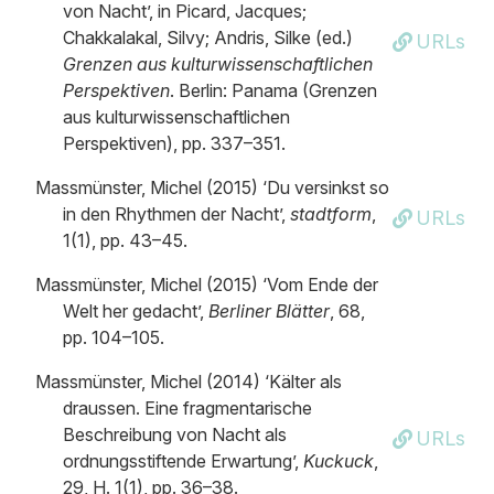
von Nacht’, in Picard, Jacques;
Chakkalakal, Silvy; Andris, Silke (ed.)
URLs
Grenzen aus kultur­wissenschaftlichen
Perspektiven
. Berlin: Panama (Grenzen
aus kultur­wissenschaftlichen
Perspektiven), pp. 337–351.
Massmünster, Michel (2015) ‘Du versinkst so
in den Rhythmen der Nacht’,
stadtform
,
URLs
1(1), pp. 43–45.
Massmünster, Michel (2015) ‘Vom Ende der
Welt her gedacht’,
Berliner Blätter
, 68,
pp. 104–105.
Massmünster, Michel (2014) ‘Kälter als
draussen. Eine fragmentarische
Beschreibung von Nacht als
URLs
ordnungsstiftende Erwartung’,
Kuckuck
,
29, H. 1(1), pp. 36–38.